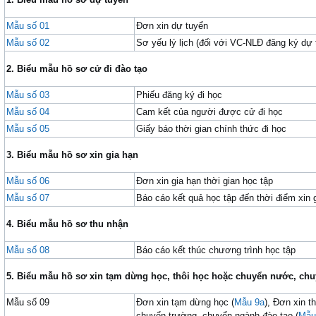
Mẫu số 01
Đơn xin dự tuyển
Mẫu số 02
Sơ yếu lý lịch (đối với VC-NLĐ đăng ký dự t
2. Biểu mẫu hồ sơ cử đi đào tạo
Mẫu số 03
Phiếu đăng ký đi học
Mẫu số 04
Cam kết của người được cử đi học
Mẫu số 05
Giấy báo thời gian chính thức đi học
3.
Biểu mẫu hồ sơ xin gia hạn
Mẫu số 06
Đơn xin gia hạn thời gian học tập
Mẫu số 07
Báo cáo kết quả học tập đến thời điểm xin 
4.
B
iểu mẫu hồ sơ thu nhận
Mẫu số 08
Báo cáo kết thúc chương trình học tập
5.
Biểu mẫu hồ sơ xin tạm dừng học, thôi học hoặc chuyển
nước,
ch
Mẫu số 09
Đơn xin tạm dừng học (
Mẫu 9a
), Đơn xin th
chuyển trường, chuyển ngành đào tạo (
Mẫu