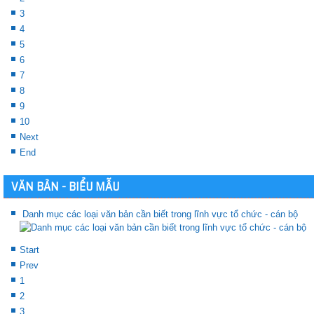
3
4
5
6
7
8
9
10
Next
End
VĂN BẢN - BIỂU MẪU
Danh mục các loại văn bản cần biết trong lĩnh vực tổ chức - cán bộ
Start
Prev
1
2
3