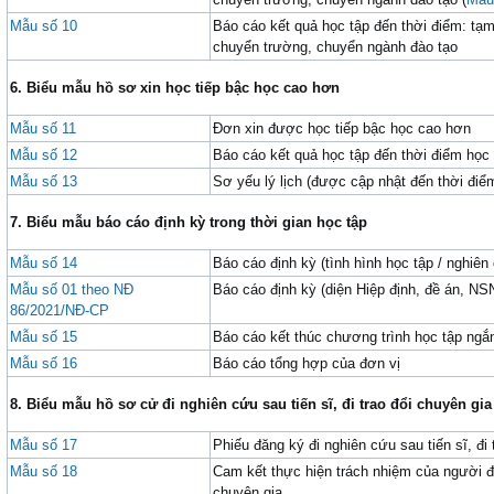
Mẫu số 10
Báo cáo kết quả học tập đến thời điểm: tạ
chuyển trường, chuyển ngành đào tạo
6.
Biểu mẫu hồ sơ xin học tiếp bậc học cao hơn
Mẫu số 11
Đơn xin được học tiếp bậc học cao hơn
Mẫu số 12
Báo cáo kết quả học tập đến thời điểm học
Mẫu số 13
Sơ yếu lý lịch (được cập nhật đến thời điể
7
. Biểu mẫu báo cáo định
kỳ trong thời gian học tập
Mẫu số 14
Báo cáo định kỳ (tình hình học tập / nghiên 
Mẫu số 01 theo NĐ
Báo cáo định kỳ (diện Hiệp định, đề án, NSN
86/2021/NĐ-CP
Mẫu số 15
Báo cáo kết thúc chương trình học tập ngắ
Mẫu số 16
Báo cáo tổng hợp của đơn vị
8.
B
iểu mẫu hồ sơ
cử
đi nghiên cứu sau tiến sĩ, đi trao đổi chuyên gia
Mẫu số 17
Phiếu đăng ký đi nghiên cứu sau tiến sĩ, đi 
Mẫu số 18
Cam kết thực hiện trách nhiệm của người đư
chuyên gia