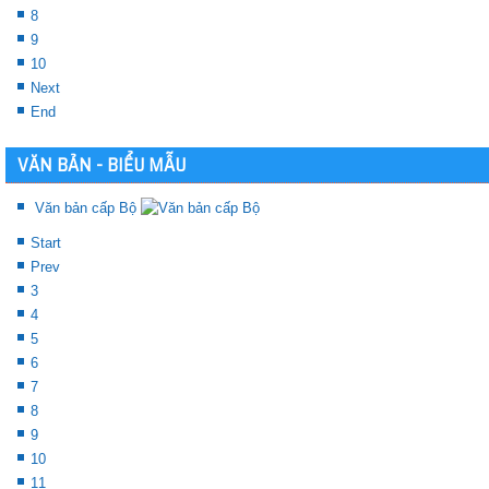
8
9
10
Next
End
VĂN BẢN - BIỂU MẪU
Văn bản cấp Bộ
Start
Prev
3
4
5
6
7
8
9
10
11