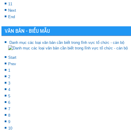
11
Next
End
VĂN BẢN - BIỂU MẪU
Danh mục các loại văn bản cần biết trong lĩnh vực tổ chức - cán bộ
Start
Prev
1
2
3
4
5
6
7
8
9
10