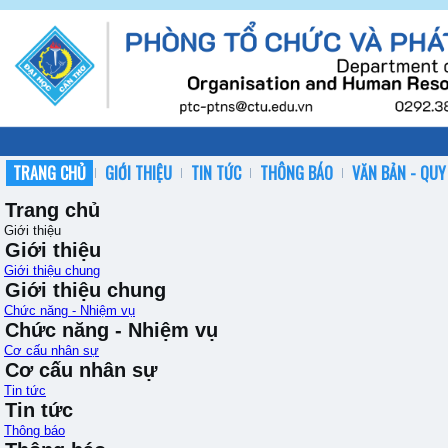
TRANG CHỦ
GIỚI THIỆU
TIN TỨC
THÔNG BÁO
VĂN BẢN - QUY
Trang chủ
Giới thiệu
Giới thiệu
Giới thiệu chung
Giới thiệu chung
Chức năng - Nhiệm vụ
Chức năng - Nhiệm vụ
Cơ cấu nhân sự
Cơ cấu nhân sự
Tin tức
Tin tức
Thông báo