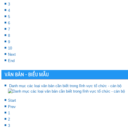
3
4
5
6
7
8
9
10
Next
End
VĂN BẢN - BIỂU MẪU
Danh mục các loại văn bản cần biết trong lĩnh vực tổ chức - cán bộ
Start
Prev
1
2
3