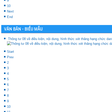
9
10
Next
End
VĂN BẢN - BIỂU MẪU
Thông tư 08 về điều kiện, nội dung, hình thức xét thăng hạng chức da
Start
Prev
2
3
4
5
6
7
8
9
10