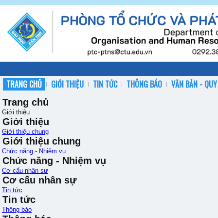
TRANG CHỦ
GIỚI THIỆU
TIN TỨC
THÔNG BÁO
VĂN BẢN - QUY
Trang chủ
Giới thiệu
Giới thiệu
Giới thiệu chung
Giới thiệu chung
Chức năng - Nhiệm vụ
Chức năng - Nhiệm vụ
Cơ cấu nhân sự
Cơ cấu nhân sự
Tin tức
Tin tức
Thông báo