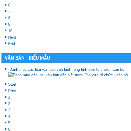
6
7
8
9
10
Next
End
VĂN BẢN - BIỂU MẪU
Danh mục các loại văn bản cần biết trong lĩnh vực tổ chức - cán bộ
Start
Prev
1
2
3
4
5
6