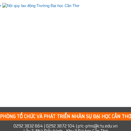
hơ
_____
HÒNG TỔ CHỨC VÀ PHÁT TRIỂN NHÂN SỰ ĐẠI HỌC CẦN T
_____
0292 3832 664 | 0292 3872 104 | ptc-ptns@ctu.edu.vn
Lầu 2, Nhà Điều hành - Khu II Đại học Cần Thơ