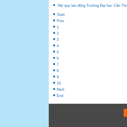
Nội quy lao động Trường Đại học Cần T
Start
Prev
1
2
3
4
5
6
7
8
9
10
Next
End
P