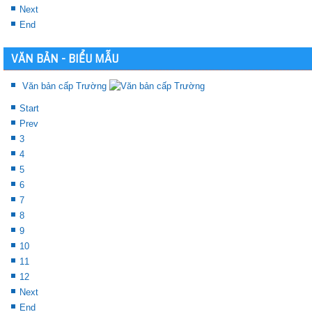
Next
End
VĂN BẢN - BIỂU MẪU
Văn bản cấp Trường
Start
Prev
3
4
5
6
7
8
9
10
11
12
Next
End