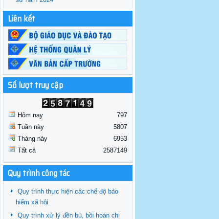
Liên kết
Số lượt truy cập
Hôm nay
797
Tuần này
5807
Tháng này
6953
Tất cả
2587149
Quy trình công tác
Quy trình thực hiện các chế độ bảo
hiểm xã hội
Quy trình xử lý đền bù, bồi hoàn chi