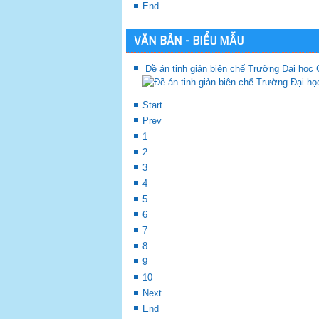
End
VĂN BẢN - BIỂU MẪU
Đề án tinh giản biên chế Trường Đại học
Start
Prev
1
2
3
4
5
6
7
8
9
10
Next
End