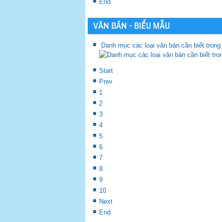
End
VĂN BẢN - BIỂU MẪU
Danh mục các loại văn bản cần biết trong
Start
Prev
1
2
3
4
5
6
7
8
9
10
Next
End