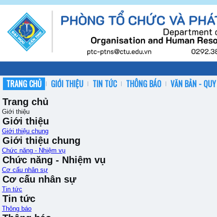
TRANG CHỦ
GIỚI THIỆU
TIN TỨC
THÔNG BÁO
VĂN BẢN - QUY
Trang chủ
Giới thiệu
Giới thiệu
Giới thiệu chung
Giới thiệu chung
Chức năng - Nhiệm vụ
Chức năng - Nhiệm vụ
Cơ cấu nhân sự
Cơ cấu nhân sự
Tin tức
Tin tức
Thông báo