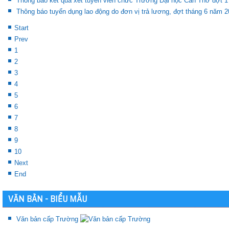
Thông báo kết quả xét tuyển viên chức Trường Đại học Cần Thơ đợt 
Thông báo tuyển dụng lao động do đơn vị trả lương, đợt tháng 6 năm 
Start
Prev
1
2
3
4
5
6
7
8
9
10
Next
End
VĂN BẢN - BIỂU MẪU
Văn bản cấp Trường