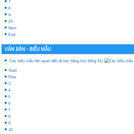
7
8
9
10
Next
End
VĂN BẢN - BIỂU MẪU
Các biểu mẫu liên quan đến đi học bằng học bổng 911
Start
Prev
3
4
5
6
7
8
9
10