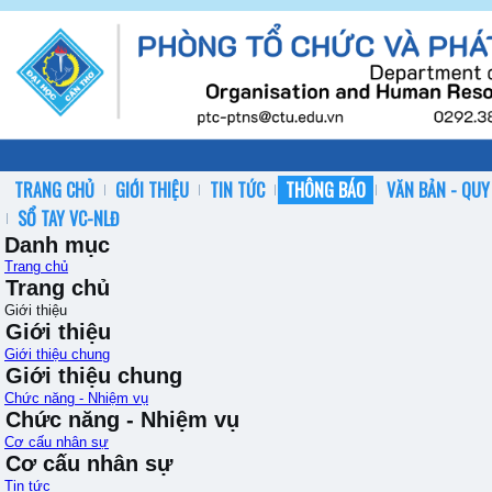
TRANG CHỦ
GIỚI THIỆU
TIN TỨC
THÔNG BÁO
VĂN BẢN - QUY
SỔ TAY VC-NLĐ
Danh mục
Trang chủ
Trang chủ
Giới thiệu
Giới thiệu
Giới thiệu chung
Giới thiệu chung
Chức năng - Nhiệm vụ
Chức năng - Nhiệm vụ
Cơ cấu nhân sự
Cơ cấu nhân sự
Tin tức