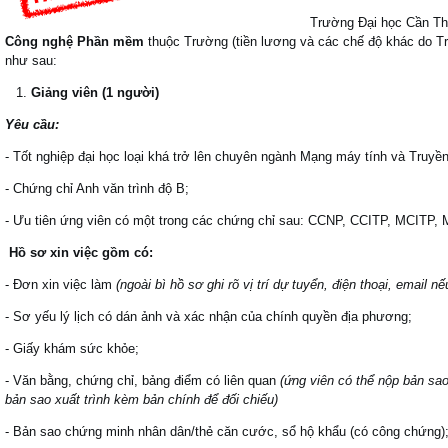
Trường Đại học Cần Thơ
Công nghệ Phần mềm
thuộc Trường (tiền lương và các chế độ khác do T
như sau:
Giảng viên (1 người)
Yêu cầu:
- Tốt nghiệp đại học loại khá trở lên chuyên ngành Mạng máy tính và Truyền
- Chứng chỉ Anh văn trình độ B;
- Ưu tiên ứng viên có một trong các chứng chỉ sau: CCNP, CCITP, MCIT
Hồ sơ xin việc gồm có:
- Đơn xin việc làm
(ngoài bì hồ sơ ghi rõ vị trí dự tuyển, điện thoại, email nế
- Sơ yếu lý lịch có dán ảnh và xác nhận của chính quyền địa phương;
- Giấy khám sức khỏe;
- Văn bằng, chứng chỉ, bảng điểm có liên quan
(ứng viên có thể nộp bản sa
bản sao xuất trình kèm bản chính để đối chiếu)
- Bản sao chứng minh nhân dân/thẻ căn cước, sổ hộ khẩu (có công chứng)