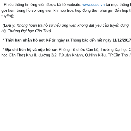
- Phiếu thông tin ứng viên được tải từ website:
www.cusc.vn
tại mục thông b
gởi kèm trong hồ sơ ứng viên khi nộp trực tiếp đồng thời phải gởi đến hộp t
tuyển));
(
Lưu ý
: Không hoàn trả hồ sơ nếu ứng viên không đạt yêu cầu tuyển dụng.
bộ, Trường Đại học Cần Thơ)
*
Thời hạn nhận hồ sơ:
Kể từ ngày ra Thông báo đến hết ngày
11/
1
2/2017
*
Địa chỉ liên hệ và nộp hồ sơ:
Phòng Tổ chức-Cán bộ, Trường Đại học C
học Cần Thơ) Khu II, đường 3/2, P.Xuân Khánh, Q.Ninh Kiều, TP.Cần Thơ./