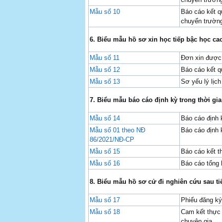
Mẫu số 10
Báo cáo kết q
chuyển trường
6.
Biểu mẫu hồ sơ xin học tiếp bậc học ca
Mẫu số 11
Đơn xin được 
Mẫu số 12
Báo cáo kết q
Mẫu số 13
Sơ yếu lý lịc
7
. Biểu mẫu báo cáo định
kỳ trong thời gia
Mẫu số 14
Báo cáo định k
Mẫu số 01 theo NĐ
Báo cáo định k
86/2021/NĐ-CP
Mẫu số 15
Báo cáo kết t
Mẫu số 16
Báo cáo tổng 
8.
B
iểu mẫu hồ sơ
cử
đi nghiên cứu sau tiế
Mẫu số 17
Phiếu đăng ký 
Mẫu số 18
Cam kết thực 
chuyên gia