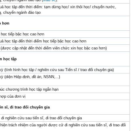
uả học tập đến thời điểm: tạm dừng học/ xin thôi học/ chuyển nước,
, chuyển ngành đào tạo
o hơn
học tiếp bậc học cao hơn
uả học tập đến thời điểm học tiếp bậc học cao hơn
h (được cập nhật đến thời điểm viên chức xin học bậc cao hơn)
n học tập
ỳ (tình hình học tập / nghiên cứu sau Tiến sĩ / trao đổi chuyên gia)
ỳ (diện Hiệp định, đề án, NSNN,...)
húc chương trình học tập ngắn hạn
hợp của đơn vị
n sĩ, đi trao đổi chuyên gia
đi nghiên cứu sau tiến sĩ, đi trao đổi chuyên gia
hiện trách nhiệm của người được cử đi nghiên cứu sau tiến sĩ, đi trao đổi