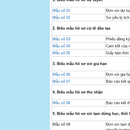
Mẫu số 01
Đơn xin dự tu
Mẫu số 02
Sơ yếu lý lịch
2. Biểu mẫu hồ sơ cử đi đào tạo
Mẫu số 03
Phiếu đăng ký
Mẫu số 04
Cam kết của 
Mẫu số 05
Giấy báo thời 
3.
Biểu mẫu hồ sơ xin gia hạn
Mẫu số 06
Đơn xin gia hạ
Mẫu số 07
Báo cáo kết q
4.
B
iểu mẫu hồ sơ thu nhận
Mẫu số 08
Báo cáo kết t
5.
Biểu mẫu hồ sơ xin tạm dừng học, thôi
Mẫu số 09
Đơn xin tạm d
chuyển trường