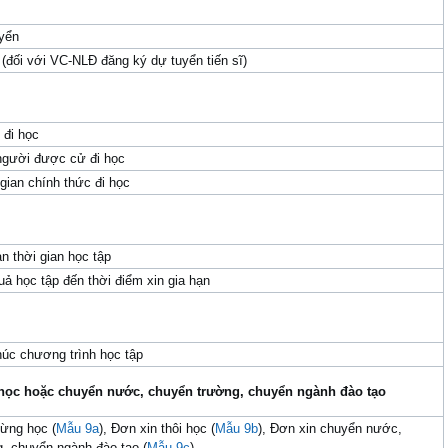
yển
 (đối với VC-NLĐ đăng ký dự tuyển tiến sĩ)
 đi học
người được cử đi học
gian chính thức đi học
n thời gian học tập
uả học tập đến thời điểm xin gia hạn
húc chương trình học tập
 học hoặc chuyển
nước,
chuyển
trường
, chuyển
ngành đào tạo
ừng học (
Mẫu 9a
), Đơn xin thôi học (
Mẫu 9b
), Đơn xin chuyển nước,
, chuyển ngành đào tạo (
Mẫu 9c
).