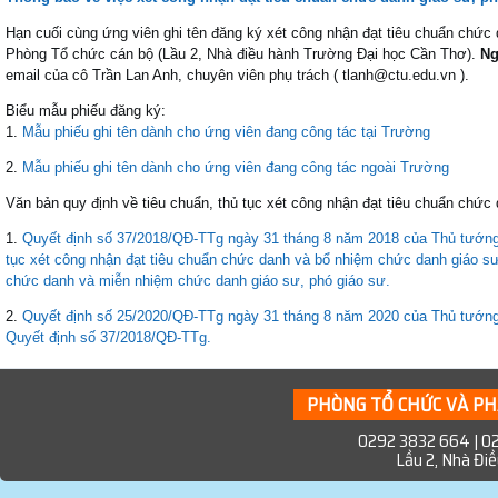
Hạn cuối cùng ứng viên ghi tên đăng ký xét công nhận đạt tiêu chuẩn ch
Phòng Tổ chức cán bộ (Lầu 2, Nhà điều hành Trường Đại học Cần Thơ).
Ng
email của cô Trần Lan Anh, chuyên viên phụ trách ( tlanh@ctu.edu.vn ).
Biểu mẫu phiếu đăng ký:
1.
Mẫu phiếu ghi tên dành cho ứng viên đang công tác tại Trường
2.
Mẫu phiếu ghi tên dành cho ứng viên đang công tác ngoài Trường
Văn bản quy định về tiêu chuẩn, thủ tục xét công nhận đạt tiêu chuẩn chức 
1.
Quyết định số 37/2018/QĐ-TTg ngày 31 tháng 8 năm 2018 của Thủ tướng 
tục xét công nhận đạt tiêu chuẩn chức danh và bổ nhiệm chức danh giáo sư
chức danh và miễn nhiệm chức danh giáo sư, phó giáo sư.
2.
Quyết định số 25/2020/QĐ-TTg ngày 31 tháng 8 năm 2020 của Thủ tướng 
Quyết định số 37/2018/QĐ-TTg.
PHÒNG TỔ CHỨC VÀ PH
0292 3832 664 | 02
Lầu 2, Nhà Điề