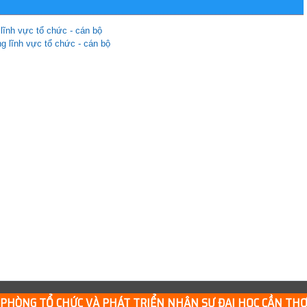
 lĩnh vực tổ chức - cán bộ
_____
HÒNG TỔ CHỨC VÀ PHÁT TRIỂN NHÂN SỰ ĐẠI HỌC CẦN T