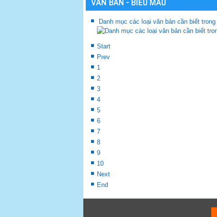
VĂN BẢN - BIỂU MẪU
Danh mục các loại văn bản cần biết trong
Start
Prev
1
2
3
4
5
6
7
8
9
10
Next
End
P