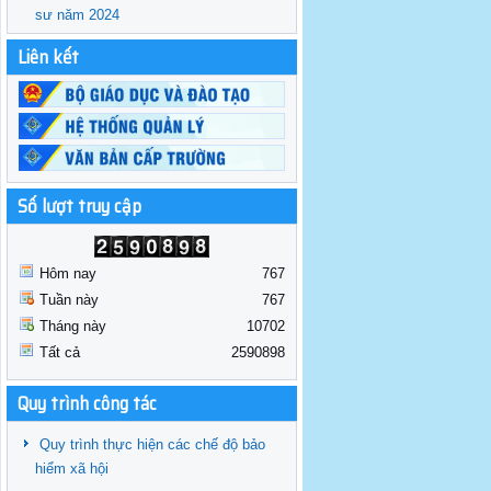
sư năm 2024
Liên kết
Số lượt truy cập
Hôm nay
767
Tuần này
767
Tháng này
10702
Tất cả
2590898
Quy trình công tác
Quy trình thực hiện các chế độ bảo
hiểm xã hội