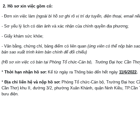
2. Hồ sơ xin việc gồm có:
- Đơn xin việc làm
(ngoài bì hồ sơ ghi rõ vị trí dự tuyển, điện thoại, email nế
- Sơ yếu lý lịch có dán ảnh và xác nhận của chính quyền địa phương;
- Giấy khám sức khỏe;
- Văn bằng, chứng chỉ, bảng điểm có liên quan
(ứng viên có thể nộp bản sa
bản sao xuất trình kèm bản chính để đối chiếu)
(Hồ sơ xin việc có bán tại Phòng Tổ chức-Cán bộ, Trường Đại học Cần Thơ
*
Thời hạn nhận hồ sơ:
Kể từ ngày ra Thông báo đến hết ngày
11
/
6
/202
2
.
*
Địa chỉ liên hệ và nộp hồ sơ:
Phòng Tổ chức-Cán bộ, Trường Đại học Cầ
Cần Thơ) khu II, đường 3/2, phường Xuân Khánh, quận Ninh Kiều, TP.Cần 
bưu điện.