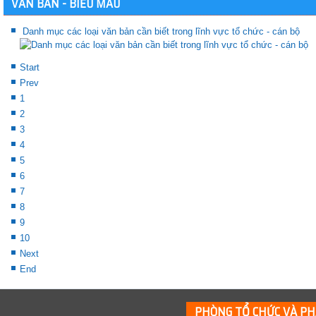
VĂN BẢN - BIỂU MẪU
Danh mục các loại văn bản cần biết trong lĩnh vực tổ chức - cán bộ
Start
Prev
1
2
3
4
5
6
7
8
9
10
Next
End
PHÒNG TỔ CHỨC VÀ PH