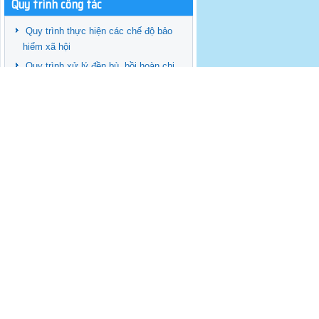
Quy trình công tác
Quy trình thực hiện các chế độ bảo
hiểm xã hội
Quy trình xử lý đền bù, bồi hoàn chi
phí đào tạo
Quy trình thực hiện thủ tục quản lý
trong đào tạo viên chức
Quy trình thực hiện chế độ tập sự
Quy trình công tác Tuyển dụng
Quyết định công bố các quy trình công
tác của các đơn vị ở Trường
HƠ