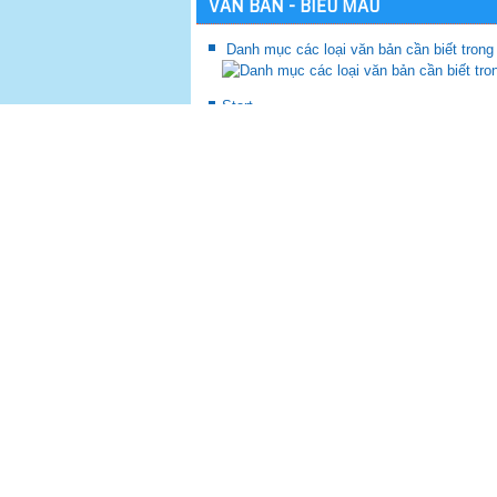
VĂN BẢN - BIỂU MẪU
Danh mục các loại văn bản cần biết trong
Start
Prev
1
2
3
4
5
6
7
8
9
10
Next
End
P