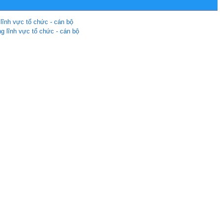
 lĩnh vực tổ chức - cán bộ
_____
HÒNG TỔ CHỨC VÀ PHÁT TRIỂN NHÂN SỰ ĐẠI HỌC CẦN T