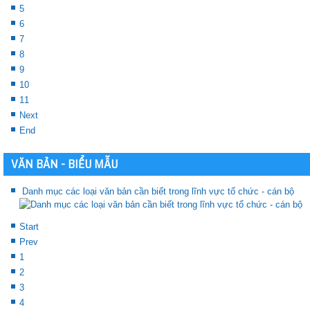
5
6
7
8
9
10
11
Next
End
VĂN BẢN - BIỂU MẪU
Danh mục các loại văn bản cần biết trong lĩnh vực tổ chức - cán bộ
Start
Prev
1
2
3
4