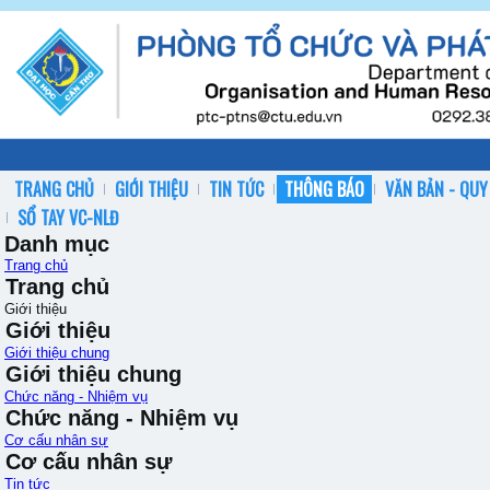
TRANG CHỦ
GIỚI THIỆU
TIN TỨC
THÔNG BÁO
VĂN BẢN - QUY
SỔ TAY VC-NLĐ
Danh mục
Trang chủ
Trang chủ
Giới thiệu
Giới thiệu
Giới thiệu chung
Giới thiệu chung
Chức năng - Nhiệm vụ
Chức năng - Nhiệm vụ
Cơ cấu nhân sự
Cơ cấu nhân sự
Tin tức