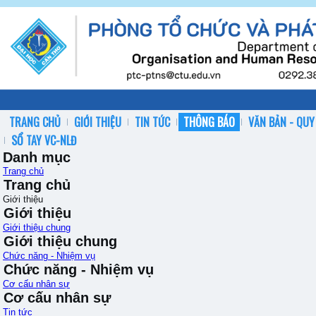
TRANG CHỦ
GIỚI THIỆU
TIN TỨC
THÔNG BÁO
VĂN BẢN - QUY
SỔ TAY VC-NLĐ
Danh mục
Trang chủ
Trang chủ
Giới thiệu
Giới thiệu
Giới thiệu chung
Giới thiệu chung
Chức năng - Nhiệm vụ
Chức năng - Nhiệm vụ
Cơ cấu nhân sự
Cơ cấu nhân sự
Tin tức