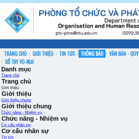
TRANG CHỦ
GIỚI THIỆU
TIN TỨC
THÔNG BÁO
VĂN BẢN - QUY
SỔ TAY VC-NLĐ
Danh mục
Trang chủ
Trang chủ
Giới thiệu
Giới thiệu
Giới thiệu chung
Giới thiệu chung
Chức năng - Nhiệm vụ
Chức năng - Nhiệm vụ
Cơ cấu nhân sự
Cơ cấu nhân sự
Tin tức