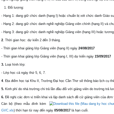
Đối tượng:
- Hạng 1: đang giữ chức danh (hạng I) hoặc chuẩn bị xét chức danh Giáo s
- Hạng 2: đang giữ chức danh nghề nghiệp Giảng viên chính (hạng II) và chuẩ
- Hạng 3: đang giữ chức danh nghề nghiệp Giảng viên (hạng III) hoặc tương
2
. Thời gian học: dự kiến 2 đến 3 tháng.
- Thời gian khai giảng lớp Giảng viên (hạng II) ngày
24/08/2017
- Thời gian khai giảng lớp Giảng viên (hạng I, III) dự kiến ngày
15/09/2017
3.
Loại hình lớp:
- Lớp học cả ngày thứ 5, 6, 7.
4
. Địa điểm học tại Khu II, Trường Đại học Cần Thơ sẽ thông báo lịch cụ th
5.
Kinh phí do nhà trường chi trả lần đầu đối với giảng viên do trường trả l
6.
Đề nghị các đơn vị triển khai và lập danh sách đề cử giảng viên của đơn
Cán bộ (theo mẫu đính kèm
GVC.xls
) thời hạn từ nay đến ngày
05/08/2017
là hạn cuối.