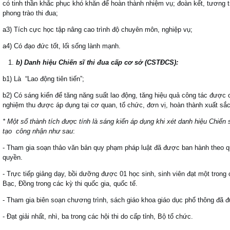
có tinh thần khắc phục khó khăn để hoàn thành nhiệm vụ; đoàn kết, tương t
phong trào thi đua;
a3) Tích cực học tập nâng cao trình độ chuyên môn, nghiệp vụ;
a4) Có đạo đức tốt, lối sống lành mạnh.
b) Danh hiệu Chiến sĩ thi đua cấp cơ sở (CSTĐCS):
b1) Là “Lao động tiên tiến”;
b2) Có sáng kiến để tăng năng suất lao động, tăng hiệu quả công tác đượ
nghiệm thu được áp dụng tại cơ quan, tổ chức, đơn vị, hoàn thành xuất sắ
* M
ột số thành tích được tính là sáng kiến áp dụng khi xét danh hiệu Chiến
tạo công nhận như sau
:
- Tham gia soạn thảo văn bản quy phạm pháp luật đã được ban hành theo 
quyền.
- Trực tiếp giảng dạy, bồi dưỡng được 01 học sinh, sinh viên đạt một trong
Bạc, Đồng trong các kỳ thi quốc gia, quốc tế.
- Tham gia biên soạn chương trình, sách giáo khoa giáo dục phổ thông đã 
- Đạt giải nhất, nhì, ba trong các hội thi do cấp tỉnh, Bộ tổ chức.