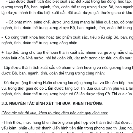
- Lập được thành tích đặc biệt xuất sắc đột xuất trong lao động, học tập
gương trong Bộ, ban, ngành, tỉnh, đoàn thể trung ương được Bộ, ban ngành
lập được thành tích đặc biệt xuất sắc đột xuất được giải thưởng cao ở khu
- Có phát minh, sáng chế, được ứng dụng mang lại hiệu quả cao, có phạ
ngành, tỉnh, đoàn thể trung ương được Bộ, ban, ngành, tỉnh, đoàn thể trun
- Có công trình khoa học hoặc tác phẩm xuất sắc, tiêu biểu cấp Bộ, ban, n
ngành, tỉnh, đoàn thể trung ương công nhận.
+
Tập thể
: tặng cho tập thể hoàn thành xuất sắc nhiệm vụ, gương mẫu chấ
pháp luật của Nhà nước, nội bộ đoàn kết, đạt một trong các tiêu chuẩn sau:
- Lập được thành tích xuất sắc có phạm vi ảnh hưởng và nêu gương trong B
được Bộ, ban, ngành, tỉnh, đoàn thể trung ương công nhận;
- Đã được tặng thưởng Huân chương lao động hạng ba, và 05 năm tiếp theo 
vụ, trong thời gian đó có 1 lần được tặng Cờ Thi đua của Chính phủ và 1 l
ngành, tỉnh, đoàn thể trung ương hoặc có 03 lần được tặng Cờ Thi đua của 
3.3. NGUYÊN TẮC BÌNH XÉT THI ĐUA, KHEN THƯỞNG
:
Công tác xét thi đua, khen thưởng đảm bảo các quy định sau:
-
Hình thức, mức hạng khen thưởng phải phù hợp với thành tích đạt được.
yếu kém, phấn đấu trở thành điển hình tiên tiến trong phong trào thi đua; n