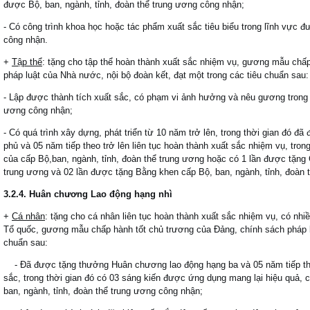
được Bộ, ban, ngành, tỉnh, đoàn thể trung ương công nhận;
- Có công trình khoa học hoặc tác phẩm xuất sắc tiêu biểu trong lĩnh vực đ
công nhận.
+
Tập thể
: tặng cho tập thể hoàn thành xuất sắc nhiệm vụ, gương mẫu chấ
pháp luật của Nhà nước, nội bộ đoàn kết, đạt một trong các tiêu chuẩn sau:
- Lập được thành tích xuất sắc, có phạm vi ảnh hưởng và nêu gương trong 
ương công nhận;
- Có quá trình xây dựng, phát triển từ 10 năm trở lên, trong thời gian đó 
phủ và 05 năm tiếp theo trở lên liên tục hoàn thành xuất sắc nhiệm vụ, tron
của cấp Bộ,ban, ngành, tỉnh, đoàn thể trung ương hoặc có 1 lần được tặng 
trung ương và 02 lần được tặng Bằng khen cấp Bộ, ban, ngành, tỉnh, đoàn 
3.2.4. Huân chương Lao động hạng nhì
+
Cá nhân
: tặng cho cá nhân liên tục hoàn thành xuất sắc nhiệm vụ, có nh
Tổ quốc, gương mẫu chấp hành tốt chủ trương của Đảng, chính sách pháp lu
chuẩn sau:
- Đã được tặng thưởng Huân chương lao động hạng ba và 05 năm tiếp theo 
sắc, trong thời gian đó có 03 sáng kiến được ứng dụng mang lại hiệu quả,
ban, ngành, tỉnh, đoàn thể trung ương công nhận;