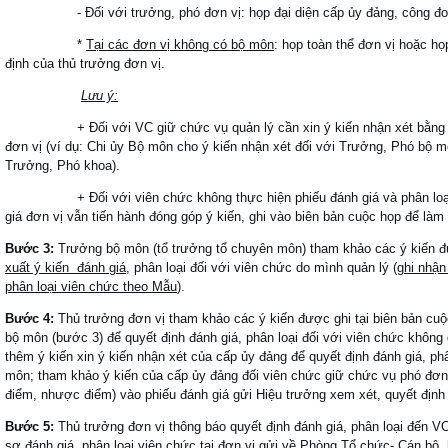
- Đối với trưởng, phó đơn vị: họp đại diện cấp ủy đảng, công đoàn,
*
Tại các đơn vị không có bộ môn
: họp toàn thể đơn vị hoặc họ
định của thủ trưởng đơn vị.
Lưu ý:
+ Đối với VC giữ chức vụ quản lý cần xin ý kiến nhận xét bằng văn 
đơn vị (ví dụ: Chi ủy Bộ môn cho ý kiến nhận xét đối với Trưởng, Phó bộ m
Trưởng, Phó khoa).
+ Đối với viên chức không thực hiện phiếu đánh giá và phân loại, k
giá đơn vị vẫn tiến hành đóng góp ý kiến, ghi vào biên bản cuộc họp để làm
Bước 3:
Trưởng bộ môn (tổ trưởng tổ chuyên môn) tham khảo các ý kiến đ
xuất ý kiến đánh giá
, phân loại đối với viên chức do mình quản lý (
ghi nhận
phân loại viên chức theo Mẫu
).
Bước 4:
Thủ trưởng đơn vị tham khảo các ý kiến được ghi tại biên bản cuộ
bộ môn (bước 3) để quyết định đánh giá, phân loại đối với viên chức không
thêm ý kiến xin ý kiến nhận xét của cấp ủy đảng để quyết định đánh giá, ph
môn; tham khảo ý kiến của cấp ủy đảng đối viên chức giữ chức vụ phó đơn 
điểm, nhược điểm) vào phiếu đánh giá gửi Hiệu trưởng xem xét, quyết định 
Bước 5:
Thủ trưởng đơn vị thông báo quyết định đánh giá, phân loại đến VC
sơ đánh giá, phân loại viên chức tại đơn vị gửi về Phòng Tổ chức- Cán bộ