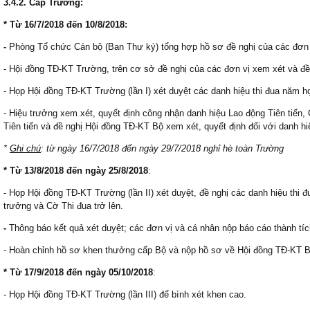
3.4.2. Cấp Trường:
* Từ 16/7/2018 đến 10/8/2018:
-
Phòng Tổ chức Cán bộ (Ban Thư ký) tổng hợp hồ sơ đề nghị của các đơn 
- Hội đồng TĐ-KT Trường, trên cơ sở đề nghị của các đơn vị xem xét và đề
- Họp Hội đồng TĐ-KT Trường (lần I) xét duyệt các danh hiệu thi đua năm h
- Hiệu trưởng xem xét, quyết định công nhận danh hiệu Lao động Tiên tiến, 
Tiên tiến và đề nghị Hội đồng TĐ-KT Bộ xem xét, quyết định đối với danh h
*
Ghi chú
: từ ngày 16/7/2018 đến ngày 29/7/2018 nghỉ hè toàn Trường
*
Từ 13/8/2018 đến ngày 25/8/2018
:
- Họp Hội đồng TĐ-KT Trường (lần II) xét duyệt, đề nghị các danh hiệu thi
trưởng và Cờ Thi đua trở lên.
-
Thông báo kết quả xét duyệt; các đơn vị và cá nhân nộp báo cáo thành tí
- Hoàn chỉnh hồ sơ khen thưởng cấp Bộ và nộp hồ sơ về Hội đồng TĐ-KT B
*
Từ 17/9/2018 đến ngày 05/10/2018
:
- Họp Hội đồng TĐ-KT Trường (lần III) để bình xét khen cao.