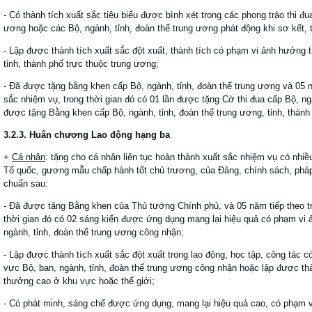
- Có thành tích xuất sắc tiêu biểu được bình xét trong các phong trào thi đ
ương hoặc các Bộ, ngành, tỉnh, đoàn thể trung ương phát động khi sơ kết, t
- Lập được thành tích xuất sắc đột xuất, thành tích có phạm vi ảnh hưởng t
tỉnh, thành phố trực thuộc trung ương;
- Đã được tặng bằng khen cấp Bộ, ngành, tỉnh, đoàn thể trung ương và 05 nă
sắc nhiệm vụ, trong thời gian đó có 01 lần được tặng Cờ thi đua cấp Bộ, ng
được tặng Bằng khen cấp Bộ, ngành, tỉnh, đoàn thể trung ương, tỉnh, thành
3.2.3. Huân chương Lao động hạng ba
+
Cá nhân
: tặng cho cá nhân liên tục hoàn thành xuất sắc nhiệm vụ có nhi
Tổ quốc, gương mẫu chấp hành tốt chủ trương, của Đảng, chính sách, pháp l
chuẩn sau:
- Đã được tặng Bằng khen của Thủ tướng Chính phủ, và 05 năm tiếp theo trở 
thời gian đó có 02 sáng kiến được ứng dụng mang lại hiệu quả có phạm vi
ngành, tỉnh, đoàn thể trung ương công nhận;
- Lập được thành tích xuất sắc đột xuất trong lao động, học tập, công tác
vực Bộ, ban, ngành, tỉnh, đoàn thể trung ương công nhận hoặc lập được thà
thưởng cao ở khu vực hoặc thế giới;
- Có phát minh, sáng chế được ứng dụng, mang lại hiệu quả cao, có phạm 