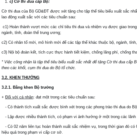
c) Cờ thi đua cấp Bộ:
Cờ thi đua của Bộ GD&ĐT được xét tặng cho tập thể tiêu biểu xuất sắc nhất
lao động xuất sắc với các tiêu chuẩn sau:
c1) Hoàn thành vượt mức các chỉ tiêu thi đua và nhiệm vụ được giao trong n
ngành, tỉnh, đoàn thể trung ương;
c2) Có nhân tố mới, mô hình mới để các tập thể khác thuộc bộ, ngành, tỉnh
c3) Nội bộ đoàn kết, tích cực thực hành tiết kiệm, chống lãng phí, chống t
* Việc công nhận là tập thể tiêu biểu xuất sắc nhất để tặng Cờ thi đua cấp 
theo các khối, cụm thi đua do Bộ tổ chức.
3.2. KHEN THƯỞNG
3.2.1. Bằng khen Bộ trưởng
+
Đối với cá nhân
: đạt một trong các tiêu chuẩn sau:
- Có thành tích xuất sắc được bình xét trong các phong trào thi đua do B
- Lập được nhiều thành tích, có phạm vi ảnh hưởng ở một trong các lãnh
- Có 02 năm liên tục hoàn thành xuất sắc nhiệm vụ, trong thời gian đó có
hiệu quả trong phạm vi cấp cơ sở.