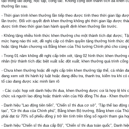
tạo trong lao động, học tập, công tác. Không cộng dồn thành tích đã khen 
thưởng lần sau.
­- Thời gian trình khen thưởng lần tiếp theo được tính theo thời gian lập đư
lần trước. Đối với quyết định khen thưởng không ghi thời gian lập được thàn
được tính theo thời gian ban hành quyết định khen thưởng lần trước.
- Không tặng nhiều hình thức khen thưởng cho một thành tích đạt được; Tập
mức hạng nào thì xét, đề nghị cấp có thẩm quyền tặng thưởng hình thức đ
hoặc tặng Huân chương và Bằng khen của Thủ tướng Chính phủ cho cùng m
- Trong 01 năm không đề nghị cấp trên xét, tặng 02 hình thức khen thưởng
nhân (trừ thành tích đặc biệt xuất sắc đột xuất; khen thưởng quá trình cống
-
Chưa khen thưởng hoặc đề nghị cấp trên khen thưởng tập thể, cá nhân đa
đang xem xét thi hành kỷ luật hoặc đang điều tra, thanh tra, kiểm tra khi c
tố cáo đang được xác minh làm rõ
- Các cuộc họp xét danh hiệu thi đua, khen thưởng được coi là hợp lệ khi c
chức và người lao động hoặc thành viên của Hội đồng Thi đua - Khen thưở
- Danh hiệu “Lao động tiên tiến”, “Chiến sĩ thi đua cơ sở”, ‘Tập thể lao độn
tạo”, “Cờ thi đua của Chính phủ”, Bằng khen Bộ trưởng, Bằng khen của T
phải đạt từ 70% số phiếu đồng ý trở lên tính trên tổng số người tham gia h
- Danh hiệu “Chiến sĩ thi đua cấp Bộ”, “Chiến sĩ thi đua toàn quốc”, Danh 