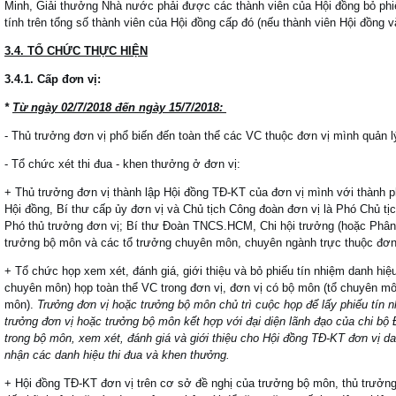
Minh, Giải thưởng Nhà nước phải được các thành viên của Hội đồng bỏ phiế
tính trên tổng số thành viên của Hội đồng cấp đó (nếu thành viên Hội đồng v
3.4. TỔ CHỨC THỰC HIỆN
3.4.1. Cấp đơn vị:
*
Từ ngày 02/7/2018 đến ngày 15/7/2018:
- Thủ trưởng đơn vị phổ biến đến toàn thể các VC thuộc đơn vị mình quản l
- Tổ chức xét thi đua - khen thưởng ở đơn vị:
+ Thủ trưởng đơn vị thành lập Hội đồng TĐ-KT của đơn vị mình với thành p
Hội đồng, Bí thư cấp ủy đơn vị và Chủ tịch Công đoàn đơn vị là Phó Chủ tịc
Phó thủ trưởng đơn vị; Bí thư Đoàn TNCS.HCM, Chi hội trưởng (hoặc Phân 
trưởng bộ môn và các tổ trưởng chuyên môn, chuyên ngành trực thuộc đơn
+ Tổ chức họp xem xét, đánh giá, giới thiệu và bỏ phiếu tín nhiệm danh hiệ
chuyên môn) họp toàn thể VC trong đơn vị, đơn vị có bộ môn (tổ chuyên m
môn).
Trưởng đơn vị hoặc trưởng bộ môn chủ trì cuộc họp để lấy phiếu tín n
trưởng đơn vị hoặc trưởng bộ môn kết hợp với đại diện lãnh đạo của chi b
trong bộ môn, xem xét, đánh giá và giới thiệu cho Hội đồng TĐ-KT đơn vị da
nhận các danh hiệu thi đua và khen thưởng.
+ Hội đồng TĐ-KT đơn vị trên cơ sở đề nghị của trưởng bộ môn, thủ trưởng