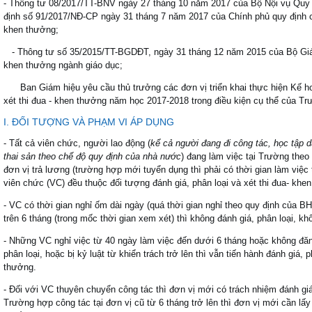
- Thông tư 08/2017/TT-BNV ngày 27 tháng 10 năm 2017 của Bộ Nội vụ Quy đị
định số 91/2017/NĐ-CP ngày 31 tháng 7 năm 2017 của Chính phủ quy định chi
khen thưởng;
- Thông tư số 35/2015/TT-BGDĐT, ngày 31 tháng 12 năm 2015 của Bộ Giáo
khen thưởng ngành giáo dục;
Ban Giám hiệu yêu cầu thủ trưởng các đơn vị triển khai thực hiện Kế h
xét thi đua - khen thưởng năm học 2017-2018 trong điều kiện cụ thể của T
I. ĐỐI TƯỢNG VÀ PHẠM VI ÁP DỤNG
- Tất cả viên chức, người lao động (
kể cả người đang đi công tác, học tập 
thai sản theo chế độ quy định của nhà nước
) đang làm việc tại Trường the
đơn vị trả lương (trường hợp mới tuyển dụng thì phải có thời gian làm việc 
viên chức (VC) đều thuộc đối tượng đánh giá, phân loại và xét thi đua- khe
- VC có thời gian nghỉ ốm dài ngày (quá thời gian nghỉ theo quy định của
trên 6 tháng (trong mốc thời gian xem xét) thì không đánh giá, phân loại, k
- Những VC nghỉ việc từ 40 ngày làm việc đến dưới 6 tháng hoặc không đăng
phân loại, hoặc bị kỷ luật từ khiển trách trở lên thì vẫn tiến hành đánh giá,
thưởng.
- Đối với VC thuyên chuyển công tác thì đơn vị mới có trách nhiệm đánh giá
Trường hợp công tác tại đơn vị cũ từ 6 tháng trở lên thì đơn vị mới cần lấy