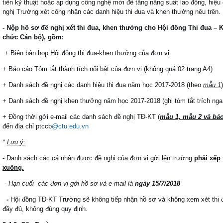
tiến kỹ thuật hoặc áp dụng công nghệ mới để tăng năng suất lao động, hiệu
nghị Trường xét công nhận các danh hiệu thi đua và khen thưởng nêu trên.
- Nộp hồ sơ đề nghị xét thi đua, khen thưởng cho Hội đồng Thi đua 
chức Cán bộ), gồm:
+ Biên bản họp Hội đồng thi đua-khen thưởng của đơn vị.
+ Báo cáo Tóm tắt thành tích nổi bật của đơn vị (không quá 02 trang A4)
+ Danh sách đề nghị các danh hiệu thi đua năm học 2017-2018 (theo
mẫu 1
)
+ Danh sách đề nghị khen thưởng năm học 2017-2018 (ghi tóm tắt trích nga
+ Đồng thời gởi e-mail các danh sách đề nghị TĐ-KT (
mẫu 1, mẫu 2 và báo
đến địa chỉ ptccb
@ctu.edu.vn
*
Lưu ý:
- Danh sách các cá nhân được đề nghị của đơn vị gởi lên trường
phải xếp 
xuống.
-
Hạn cuối các đơn vị gởi hồ sơ và e-mail là
ngày 15/7/2018
-
Hội đồng TĐ-KT Trường sẽ không tiếp nhận hồ sơ và không xem xét thi đ
đầy đủ, không đúng quy định.