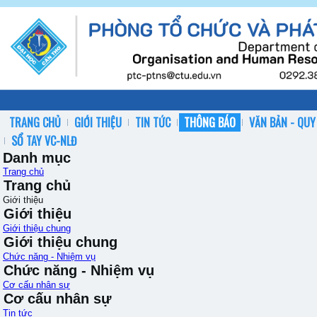
TRANG CHỦ
GIỚI THIỆU
TIN TỨC
THÔNG BÁO
VĂN BẢN - QUY
SỔ TAY VC-NLĐ
Danh mục
Trang chủ
Trang chủ
Giới thiệu
Giới thiệu
Giới thiệu chung
Giới thiệu chung
Chức năng - Nhiệm vụ
Chức năng - Nhiệm vụ
Cơ cấu nhân sự
Cơ cấu nhân sự
Tin tức