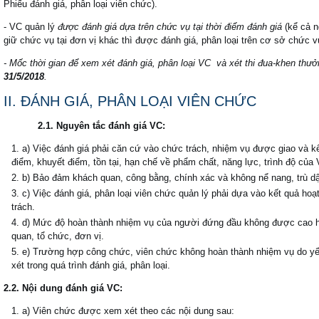
Phiếu đánh giá, phân loại viên chức).
- VC quản lý
được đánh giá dựa trên chức vụ tại thời điểm đánh giá
(kể cả n
giữ chức vụ tại đơn vị khác thì được đánh giá, phân loại trên cơ sở chức vụ
- Mốc thời gian để xem xét đánh giá
, phân loại
VC
và xét thi đua-khen thư
31/5/201
8
.
II. ĐÁNH GIÁ, PHÂN LOẠI VIÊN CHỨC
2.1. Nguyên tắc đánh giá VC:
a) Việc đánh giá phải căn cứ vào chức trách, nhiệm vụ được giao và k
điểm, khuyết điểm, tồn tại, hạn chế về phẩm chất, năng lực, trình độ của
b) Bảo đảm khách quan, công bằng, chính xác và không nể nang, trù dập
c) Việc đánh giá, phân loại viên chức quản lý phải dựa vào kết quả hoạ
trách.
d) Mức độ hoàn thành nhiệm vụ của người đứng đầu không được cao 
quan, tổ chức, đơn vị.
e) Trường hợp công chức, viên chức không hoàn thành nhiệm vụ do yế
xét trong quá trình đánh giá, phân loại.
2.2. Nội dung đánh giá VC:
a) Viên chức được xem xét theo các nội dung sau: