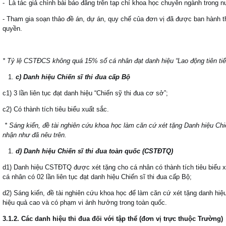
- Là tác giả chính bài báo đăng trên tạp chí khoa học chuyên ngành trong 
- Tham gia soạn thảo đề án, dự án, quy chế của đơn vị đã được ban hành 
quyền.
* Tỷ lệ CSTĐCS không quá 15% số cá nhân đạt danh hiệu “Lao động tiên tiế
c) Danh hiệu Chiến sĩ thi đua cấp Bộ
c1) 3 lần liên tục đạt danh hiệu “Chiến sỹ thi đua cơ sở”;
c2) Có thành tích tiêu biểu xuất sắc.
* Sáng kiến, đề tài nghiên cứu khoa học làm căn cứ xét tặng
Danh hiệu Chi
nhận như đã nêu trên.
d) Danh hiệu Chiến sĩ thi đua toàn quốc (CSTĐTQ)
d1) Danh hiệu CSTĐTQ được xét tặng cho cá nhân có thành tích tiêu biểu 
cá nhân có 02 lần liên tục đạt danh hiệu Chiến sĩ thi đua cấp Bộ;
d2) Sáng kiến, đề tài nghiên cứu khoa học để làm căn cứ xét tặng danh hi
hiệu quả cao và có phạm vi ảnh hưởng trong toàn quốc.
3.1.2. Các danh hiệu thi đua đối với tập thể
(đơn vị trực thuộc Trường)