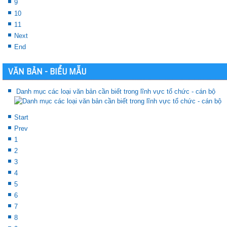
9
10
11
Next
End
VĂN BẢN - BIỂU MẪU
Danh mục các loại văn bản cần biết trong lĩnh vực tổ chức - cán bộ
Start
Prev
1
2
3
4
5
6
7
8