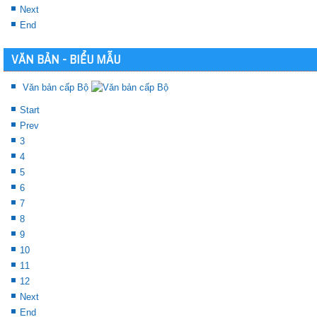
Next
End
VĂN BẢN - BIỂU MẪU
Văn bản cấp Bộ
Start
Prev
3
4
5
6
7
8
9
10
11
12
Next
End