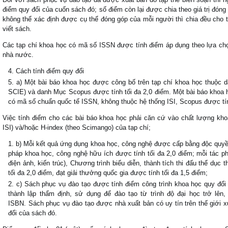
điểm quy đổi của cuốn sách đó; số điểm còn lại được chia theo giá trị đón
không thể xác định được cụ thể đóng góp của mỗi người thì chia đều cho 
viết sách.
Các tạp chí khoa học có mã số ISSN được tính điểm áp dụng theo lựa chọ
nhà nước.
Cách tính điểm quy đổi
a) Một bài báo khoa học được công bố trên tạp chí khoa học thuộc d
SCIE) và danh Mục Scopus được tính tối đa 2,0 điểm. Một bài báo khoa h
có mã số chuẩn quốc tế ISSN, không thuộc hệ thống ISI, Scopus được tín
Việc tính điểm cho các bài báo khoa học phải căn cứ vào chất lượng kho
ISI) và/hoặc H-index (theo Scimango) của tạp chí;
b) Mỗi kết quả ứng dụng khoa học, công nghệ được cấp bằng độc quyền
pháp khoa học, công nghệ hữu ích được tính tối đa 2,0 điểm; mỗi tác p
điện ảnh, kiến trúc), Chương trình biểu diễn, thành tích thi đấu thể dục 
tối đa 2,0 điểm, đạt giải thưởng quốc gia được tính tối đa 1,5 điểm;
c) Sách phục vụ đào tạo được tính điểm công trình khoa học quy đổi
thành lập thẩm định, sử dụng để đào tạo từ trình độ đại học trở lê
ISBN. Sách phục vụ đào tạo được nhà xuất bản có uy tín trên thế giới
đổi của sách đó.