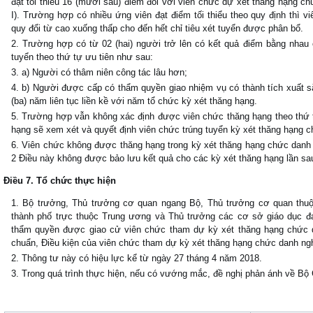
đạt tối thiểu 16 (mười sáu) điểm đối với viên chức dự xét thăng hạng 
I). Trường hợp có nhiều ứng viên đạt điểm tối thiểu theo quy định thì 
quy đổi từ cao xuống thấp cho đến hết chỉ tiêu xét tuyển được phân bổ.
Trường hợp có từ 02 (hai) người trở lên có kết quả điểm bằng nhau ở
tuyển theo thứ tự ưu tiên như sau:
a) Người có thâm niên công tác lâu hơn;
b) Người được cấp có thẩm quyền giao nhiệm vụ có thành tích xuất
(ba) năm liên tục liền kề với năm tổ chức kỳ xét thăng hạng.
Trường hợp vẫn không xác định được viên chức thăng hạng theo thứ tự
hạng sẽ xem xét và quyết định viên chức trúng tuyển kỳ xét thăng hạng 
Viên chức không được thăng hạng trong kỳ xét thăng hạng chức danh n
2 Điều này không được bảo lưu kết quả cho các kỳ xét thăng hạng lần sa
Điều 7. Tổ chức thực hiện
Bộ trưởng, Thủ trưởng cơ quan ngang Bộ, Thủ trưởng cơ quan thuộc
thành phố trực thuộc Trung ương và Thủ trưởng các cơ sở giáo dục đạ
thẩm quyền được giao cử viên chức tham dự kỳ xét thăng hạng chức d
chuẩn, Điều kiện của viên chức tham dự kỳ xét thăng hạng chức danh ng
Thông tư này có hiệu lực kể từ ngày 27 tháng 4 năm 2018.
Trong quá trình thực hiện, nếu có vướng mắc, đề nghị phản ánh về Bộ G