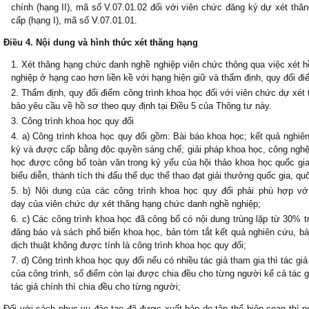
chính (hạng II), mã số V.07.01.02 đối với viên chức đăng ký dự xét thă
cấp (hạng I), mã số V.07.01.01.
Điều 4. Nội dung và hình thức xét thăng hạng
Xét thăng hạng chức danh nghề nghiệp viên chức thông qua việc xét h
nghiệp ở hạng cao hơn liền kề với hạng hiện giữ và thẩm định, quy đổi đi
Thẩm định, quy đổi điểm công trình khoa học đối với viên chức dự xé
bảo yêu cầu về hồ sơ theo quy định tại Điều 5 của Thông tư này.
Công trình khoa học quy đổi
a) Công trình khoa học quy đổi gồm: Bài báo khoa học; kết quả nghi
ký và được cấp bằng độc quyền sáng chế; giải pháp khoa học, công nghệ
học được công bố toàn văn trong kỷ yếu của hội thảo khoa học quốc gia
biểu diễn, thành tích thi đấu thể dục thể thao đạt giải thưởng quốc gia, quố
b) Nội dung của các công trình khoa học quy đổi phải phù hợp v
dạy của viên chức dự xét thăng hạng chức danh nghề nghiệp;
c) Các công trình khoa học đã công bố có nội dung trùng lặp từ 30% tr
đăng báo và sách phổ biến khoa học, bản tóm tắt kết quả nghiên cứu, báo
dịch thuật không được tính là công trình khoa học quy đổi;
d) Công trình khoa học quy đổi nếu có nhiều tác giả tham gia thì tác 
của công trình, số điểm còn lại được chia đều cho từng người kể cả tác 
tác giả chính thì chia đều cho từng người;
Đối với sách phục vụ đào tạo đã được xuất bản do tập thể biên soạn thì 