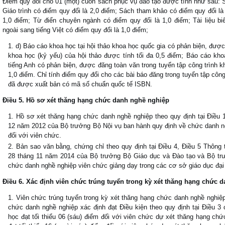
Điểm quy đổi cho 01 (một) cuốn sách phục vụ đào tạo được tính như sau: 
Giáo trình có điểm quy đổi là 2,0 điểm; Sách tham khảo có điểm quy đổi l
1,0 điểm; Từ điển chuyên ngành có điểm quy đổi là 1,0 điểm; Tài liệu bi
ngoài sang tiếng Việt có điểm quy đổi là 1,0 điểm;
d) Báo cáo khoa học tại hội thảo khoa học quốc gia có phản biện, được
khoa học (kỷ yếu) của hội thảo được tính tối đa 0,5 điểm; Báo cáo khoa
tiếng Anh có phản biện, được đăng toàn văn trong tuyển tập công trình k
1,0 điểm. Chỉ tính điểm quy đổi cho các bài báo đăng trong tuyển tập công
đã được xuất bản có mã số chuẩn quốc tế ISBN.
Điều 5. Hồ sơ xét thăng hạng chức danh nghề nghiệp
Hồ sơ xét thăng hạng chức danh nghề nghiệp theo quy định tại Điều
12 năm 2012 của Bộ trưởng Bộ Nội vụ ban hành quy định về chức danh n
đối với viên chức.
Bản sao văn bằng, chứng chỉ theo quy định tại Điều 4, Điều 5 Thông
28 tháng 11 năm 2014 của Bộ trưởng Bộ Giáo dục và Đào tạo và Bộ tr
chức danh nghề nghiệp viên chức giảng dạy trong các cơ sở giáo dục đại
Điều 6. Xác định viên chức trúng tuyển trong kỳ xét thăng hạng chức 
Viên chức trúng tuyển trong kỳ xét thăng hạng chức danh nghề nghiê
chức danh nghề nghiệp xác định đạt Điều kiện theo quy định tại Điều 
học đạt tối thiểu 06 (sáu) điểm đối với viên chức dự xét thăng hạng ch