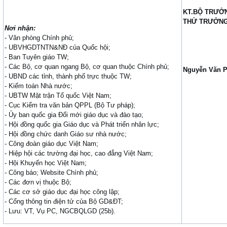
KT.BỘ TRƯỞ
THỨ TRƯỞN
Nơi nhận:
- Văn phòng Chính phủ;
- UBVHGDTNTN&NĐ của Quốc hội;
- Ban Tuyên giáo TW;
- Các Bộ, cơ quan ngang Bộ, cơ quan thuộc Chính phủ;
Nguyễn Văn 
- UBND các tỉnh, thành phố trực thuộc TW;
- Kiểm toán Nhà nước;
- UBTW Mặt trận Tổ quốc Việt Nam;
- Cục Kiểm tra văn bản QPPL (Bộ Tư pháp);
- Ủy ban quốc gia Đổi mới giáo dục và đào tạo;
- Hội đồng quốc gia Giáo dục và Phát triển nhân lực;
- Hội đồng chức danh Giáo sư nhà nước;
- Công đoàn giáo dục Việt Nam;
- Hiệp hội các trường đại học, cao đẳng Việt Nam;
- Hội Khuyến học Việt Nam;
- Công báo; Website Chính phủ;
- Các đơn vị thuộc Bộ;
- Các cơ sở giáo dục đại học công lập;
- Cổng thông tin điện tử của Bộ GD&ĐT;
- Lưu: VT, Vụ PC, NGCBQLGD (25b).