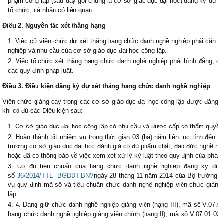
phạm công lập (sau đây gọi chung là cơ sở giáo dục đại học) đăng ký dự
tổ chức, cá nhân có liên quan.
Điều 2. Nguyên tắc xét thăng hạng
Việc cử viên chức dự xét thăng hạng chức danh nghề nghiệp phải căn 
nghiệp và nhu cầu của cơ sở giáo dục đại học công lập.
Việc tổ chức xét thăng hạng chức danh nghề nghiệp phải bình đẳng, 
các quy định pháp luật.
Điều 3. Điều kiện đăng ký dự xét thăng hạng chức danh nghề nghiệp
Viên chức giảng dạy trong các cơ sở giáo dục đại học công lập được đăn
khi có đủ các Điều kiện sau:
Cơ sở giáo dục đại học công lập có nhu cầu và được cấp có thẩm quyề
Hoàn thành tốt nhiệm vụ trong thời gian 03 (ba) năm liên tục tính đế
trưởng cơ sở giáo dục đại học đánh giá có đủ phẩm chất, đạo đức nghề ngh
hoặc đã có thông báo về việc xem xét xử lý kỷ luật theo quy định của pháp
Có đủ tiêu chuẩn của hạng chức danh nghề nghiệp đăng ký dự 
số
36/2014/TTLT-BGDĐT-BNV
ngày 28 tháng 11 năm 2014 của Bộ trưởng
vụ quy định mã số và tiêu chuẩn chức danh nghề nghiệp viên chức giản
lập.
4. Đang giữ chức danh nghề nghiệp giảng viên (hạng III), mã số V.07
hạng chức danh nghề nghiệp giảng viên chính (hạng II), mã số V.07.01.0