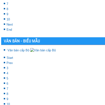
7
8
9
10
Next
End
VĂN BẢN - BIỂU MẪU
Văn bản cấp Bộ
Start
Prev
3
4
5
6
7
8
9
10