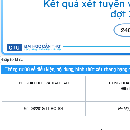
Thông tư 08 về điều kiện, nội dung, hình thức xét thăng hạng
BỘ GIÁO DỤC VÀ ĐÀO TẠO
CỘNG HÒA 
--------
Độc 
Số: 08/2018/TT-BGDĐT
Hà Nội