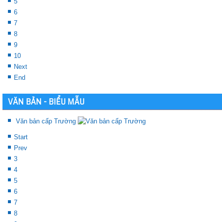
5
6
7
8
9
10
Next
End
VĂN BẢN - BIỂU MẪU
Văn bản cấp Trường
Start
Prev
3
4
5
6
7
8